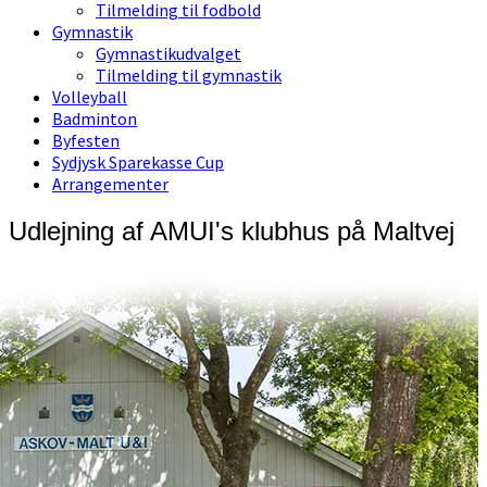
Tilmelding til fodbold
Gymnastik
Gymnastikudvalget
Tilmelding til gymnastik
Volleyball
Badminton
Byfesten
Sydjysk Sparekasse Cup
Arrangementer
Udlejning af AMUI's klubhus på Maltvej