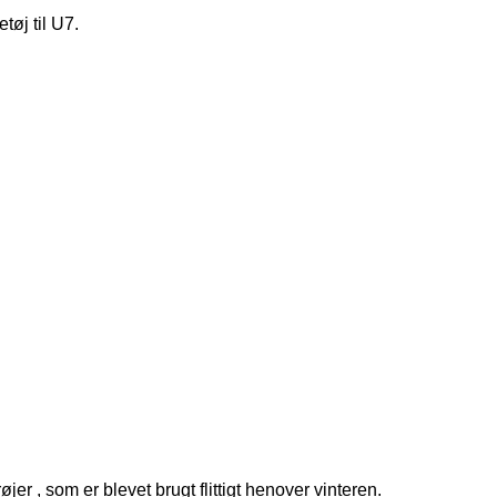
tøj til U7.
er , som er blevet brugt flittigt henover vinteren.