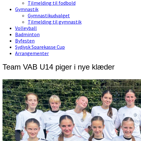
Tilmelding til fodbold
Gymnastik
Gymnastikudvalget
Tilmelding til gymnastik
Volleyball
Badminton
Byfesten
Sydjysk Sparekasse Cup
Arrangementer
Team VAB U14 piger i nye klæder