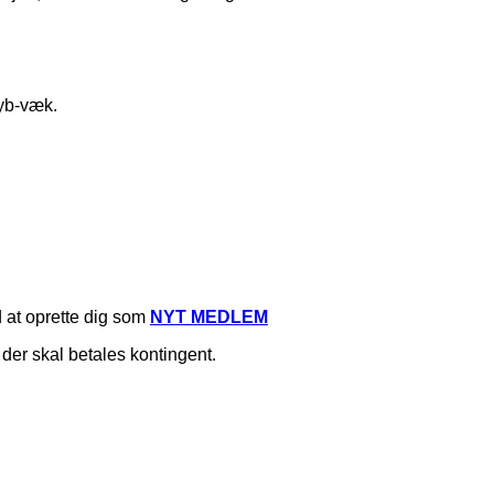
yb-væk.
d at oprette dig som
NYT MEDLEM
er skal betales kontingent.