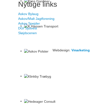
Nyttige links
Askov Bylaug
Askov/Malt Jagtforening
Askov Spejder
DGI Sydvest
Sløjdscenen
 CVR: 13193436
Webdesign:
Vmarketing